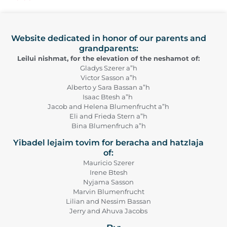
Website dedicated in honor of our parents and
grandparents:
Leilui nishmat, for the elevation of the neshamot of:
Gladys Szerer a”h
Victor Sasson a”h
Alberto y Sara Bassan a”h
Isaac Btesh a”h
Jacob and Helena Blumenfrucht a”h
Eli and Frieda Stern a”h
Bina Blumenfruch a”h
Yibadel lejaim tovim for beracha and hatzlaja
of:
Mauricio Szerer
Irene Btesh
Nyjama Sasson
Marvin Blumenfrucht
Lilian and Nessim Bassan
Jerry and Ahuva Jacobs