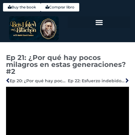
Buy the book
Comprar libro
Hebrew (עִברִית)
Ep 21: ¿Por qué hay pocos
milagros en estas generaciones?
#2
Ep 20: ¿Por qué hay pocos milagros en estas generaciones? #1
Ep 22: Esfuerzo indebido #1