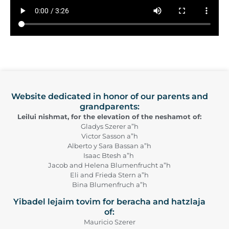
Website dedicated in honor of our parents and
grandparents:
Leilui nishmat, for the elevation of the neshamot of:
Gladys Szerer a”h
Victor Sasson a”h
Alberto y Sara Bassan a”h
Isaac Btesh a”h
Jacob and Helena Blumenfrucht a”h
Eli and Frieda Stern a”h
Bina Blumenfruch a”h
Yibadel lejaim tovim for beracha and hatzlaja
of:
Mauricio Szerer